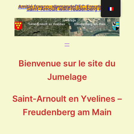
Amitié franco-allemande
DFC Freudenberg
Saint-Arnoult wiki
Freudenberg wiki
Bienvenue sur le site du
Jumelage
Saint-Arnoult en Yvelines –
Freudenberg am Main